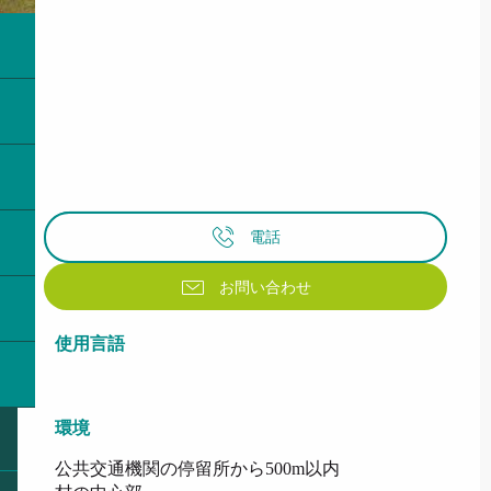
電話
お問い合わせ
使用言語
使用言語
環境
環境
公共交通機関の停留所から500m以内