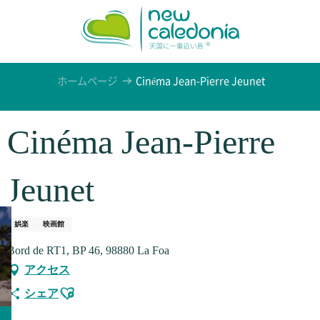
Aller
au
contenu
principal
ホームページ
Cinéma Jean-Pierre Jeunet
Cinéma Jean-Pierre
Jeunet
娯楽
映画館
Bord de RT1, BP 46, 98880 La Foa
アクセス
Ajouter aux favoris
シェア