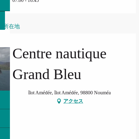
07:00 - 16:45
所在地
Centre nautique
Grand Bleu
îlot Amédée, îlot Amédée, 98800 Nouméa
アクセス