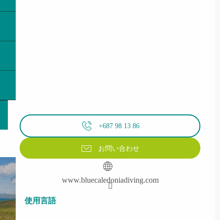
+687 98 13 86
お問い合わせ
www.bluecaledoniadiving.com
使用言語
使用言語