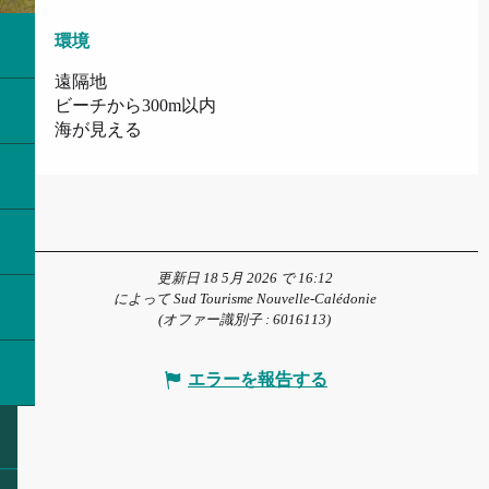
環境
環境
遠隔地
ビーチから300m以内
海が見える
更新日 18 5月 2026 で 16:12
によって Sud Tourisme Nouvelle-Calédonie
(オファー識別子 :
6016113
)
エラーを報告する