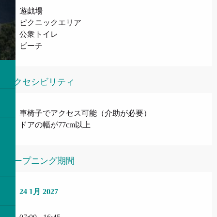
遊戯場
ピクニックエリア
公衆トイレ
ビーチ
アクセシビリティ
車椅子でアクセス可能（介助が必要）
ドアの幅が77cm以上
オープニング期間
24 1月 2027
24 1月 2027