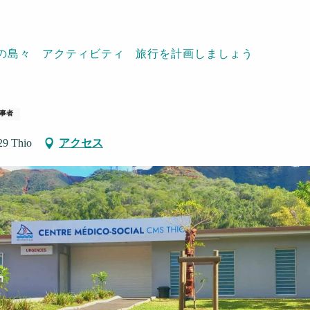
の島々
アクティビティ
旅行を計画しましょう
ial de Thio
事者
29 Thio
アクセス