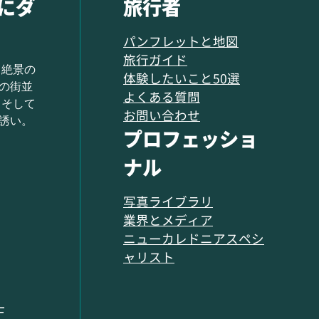
にダ
旅行者
パンフレットと地図
旅行ガイド
 絶景の
体験したいこと50選
の街並
よくある質問
 そして
お問い合わせ
誘い。
プロフェッショ
ナル
写真ライブラリ
業界とメディア
ニューカレドニアスペシ
ャリスト
F