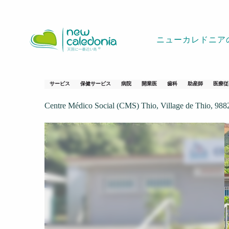
Aller
ホームページ
Centre Médico-Social de Thio
au
contenu
ニューカレドニア
principal
Centre Médico-Soc
サービス
保健サービス
病院
開業医
歯科
助産師
医療従
Centre Médico Social (CMS) Thio, Village de Thio, 988