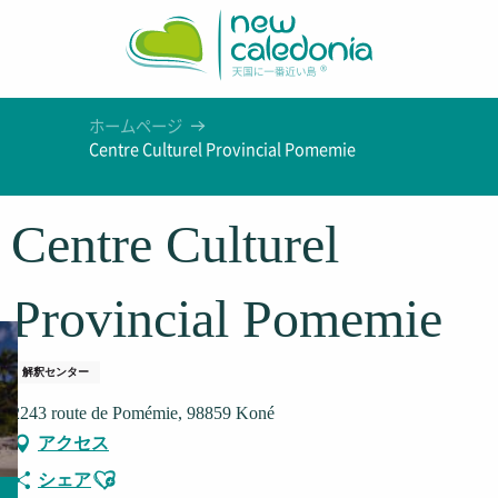
Aller
au
contenu
principal
ホームページ
Centre Culturel Provincial Pomemie
Centre Culturel
Provincial Pomemie
解釈センター
2243 route de Pomémie, 98859 Koné
アクセス
Ajouter aux favoris
シェア