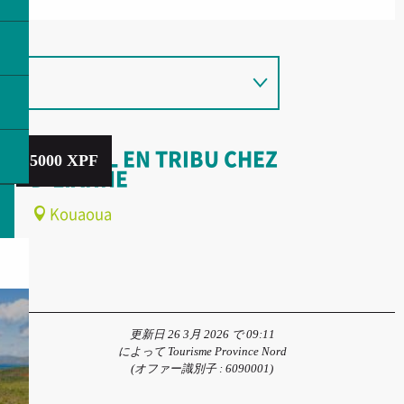
ACCUEIL EN TRIBU CHEZ
5000
XPF
D'LIANNE
Kouaoua
更新日 26 3月 2026 で 09:11
によって Tourisme Province Nord
(オファー識別子 :
6090001
)