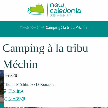
Aller
au
contenu
principal
ホームページ
Camping à la tribu Méchin
Camping à la tribu
Méchin
キャンプ場
Tribu de Méchin, 98818 Kouaoua
アクセス
Ajouter aux favoris
シェア