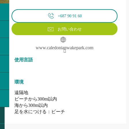
+687 90 91 60
お問い合わせ
www.caledonianwakepark.com
使用言語
使用言語
環境
環境
遠隔地
ビーチから300m以内
海から300m以内
足を水につける：ビーチ