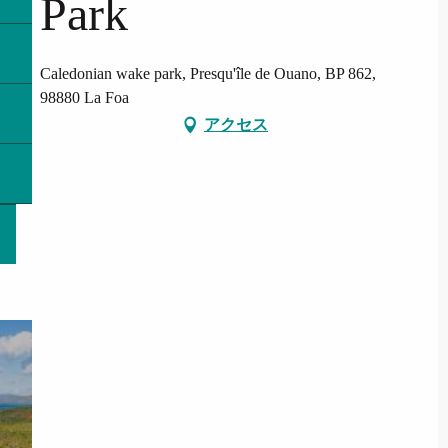
Park
Caledonian wake park, Presqu'île de Ouano, BP 862,
98880 La Foa
アクセス