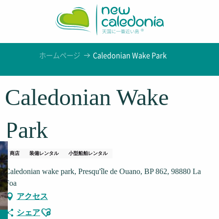
Aller
au
contenu
principal
ホームページ
Caledonian Wake Park
Caledonian Wake
Park
商店
装備レンタル
小型船舶レンタル
Caledonian wake park, Presqu'île de Ouano, BP 862, 98880 La
Foa
アクセス
Ajouter aux favoris
シェア