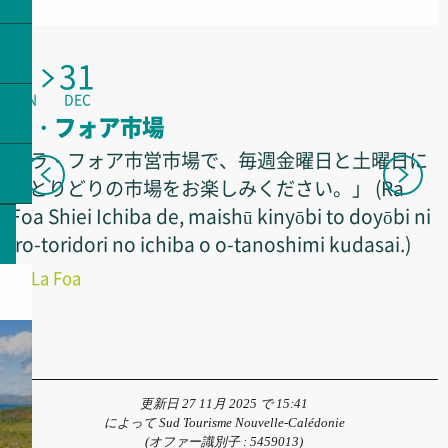
1
31
JAN
DEC
ラ・フォア市場
「ラ・フォア市営市場で、毎週金曜日と土曜日に
色とりどりの市場をお楽しみください。」 (Ra
Foa Shiei Ichiba de, maishū kinyōbi to doyōbi ni
iro-toridori no ichiba o o-tanoshimi kudasai.)
La Foa
更新日 27 11月 2025 で 15:41
によって Sud Tourisme Nouvelle-Calédonie
(オファー識別子 :
5459013
)