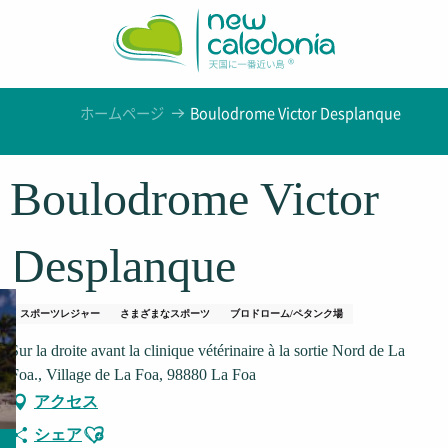
Aller
au
contenu
principal
ホームページ
Boulodrome Victor Desplanque
Boulodrome Victor
Desplanque
スポーツレジャー
さまざまなスポーツ
ブロドローム/ペタンク場
Sur la droite avant la clinique vétérinaire à la sortie Nord de La
Foa., Village de La Foa, 98880 La Foa
アクセス
Ajouter aux favoris
シェア