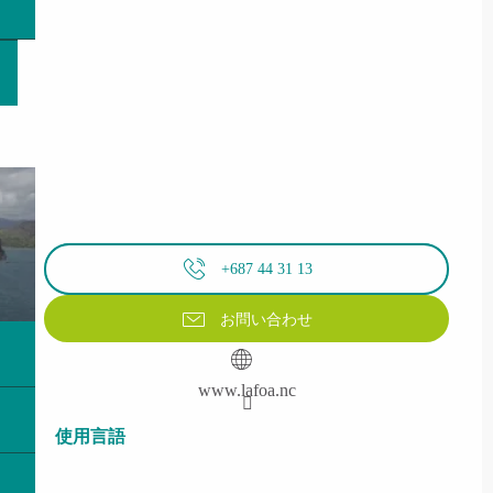
+687 44 31 13
お問い合わせ
www.lafoa.nc
使用言語
使用言語