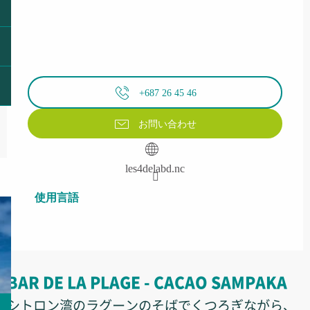
+687 26 45 46
お問い合わせ
les4delabd.nc
使用言語
使用言語
BAR DE LA PLAGE - CACAO SAMPAKA
シトロン湾のラグーンのそばでくつろぎながら、