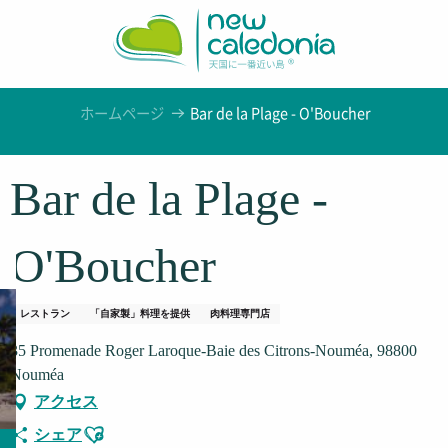
Aller
au
contenu
principal
ホームページ
Bar de la Plage - O'Boucher
Bar de la Plage -
O'Boucher
レストラン
「自家製」料理を提供
肉料理専門店
35 Promenade Roger Laroque-Baie des Citrons-Nouméa, 98800
Nouméa
アクセス
Ajouter aux favoris
シェア