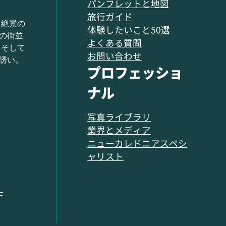
パンフレットと地図
旅行ガイド
 絶景の
体験したいこと50選
の街並
よくある質問
 そして
お問い合わせ
誘い。
プロフェッショ
ナル
写真ライブラリ
業界とメディア
ニューカレドニアスペシ
ャリスト
F