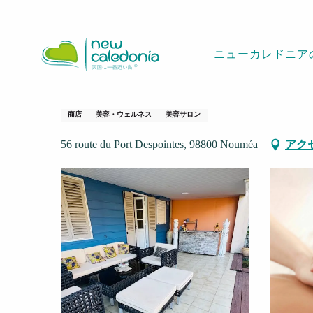
Aller
ホームページ
Bali Zen
au
contenu
ニューカレドニア
principal
Bali Zen
商店
美容・ウェルネス
美容サロン
56 route du Port Despointes, 98800 Nouméa
アク