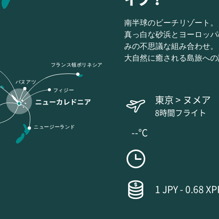
南半球のビーチリゾート。
真っ白な砂浜とヨーロッパ
みの不思議な組み合わせ。
大自然に癒される島旅への
フランス領ポリネシア
バヌアツ
フィジー
東京 > ヌメア
8時間フライト
ニュージーランド
--°C
1 JPY - 0.68 XP