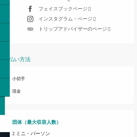
フェイスブックページ
インスタグラム・ページ
トリップアドバイザーのページ
支払い方法
小切手
現金
団体（最大収容人数）
団体（最大収容人数）
2 ミニ・パーソン