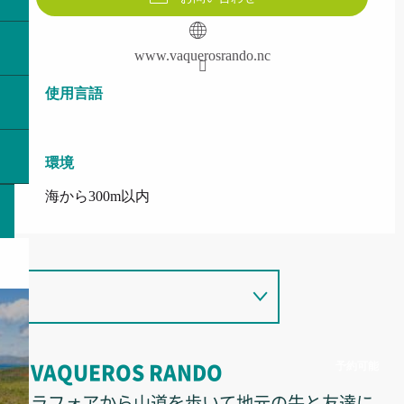
www.vaquerosrando.nc
使用言語
使用言語
環境
環境
海から300m以内
予約可能
VAQUEROS RANDO
ラフォアから山道を歩いて地元の牛と友達に