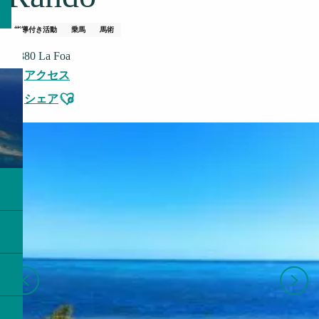
指導付き活動
乗馬
馬術
98880 La Foa
アクセス
Ajouter aux favoris
シェア