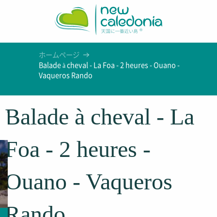
Aller
au
contenu
principal
ホームページ
Balade à cheval - La Foa - 2 heures - Ouano -
Vaqueros Rando
Balade à cheval - La
Foa - 2 heures -
Ouano - Vaqueros
Rando