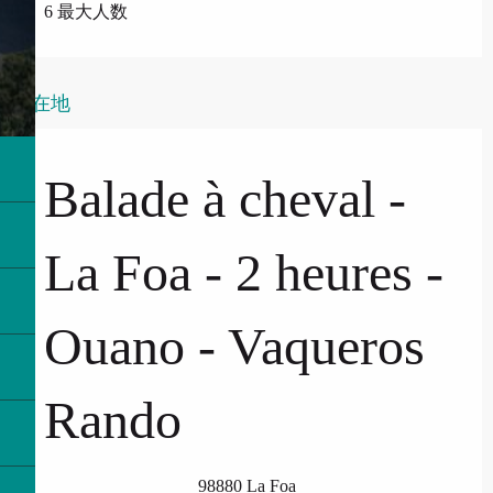
6 最大人数
所在地
Balade à cheval -
La Foa - 2 heures -
Ouano - Vaqueros
Rando
98880 La Foa