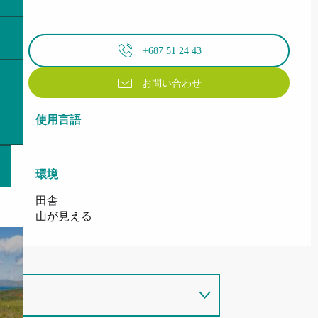
+687 51 24 43
お問い合わせ
使用言語
使用言語
環境
環境
田舎
山が見える