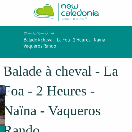
Aller
au
contenu
principal
ホームページ
Balade à cheval - La Foa - 2 Heures - Naïna -
Vaqueros Rando
Balade à cheval - La
Foa - 2 Heures -
Naïna - Vaqueros
Rando