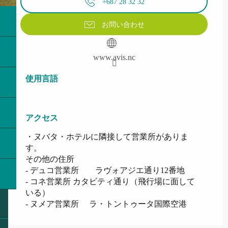
+687 28 32 32
お問い合わせ
www.avis.nc
使用言語
使用言語
アクセス
アクセス
・ヌバタ・ホテルに隣接して営業所がありま
す。
その他の住所
- デュコ営業所 ラヴォアジエ通り12番地
- コネ営業所 カタビティ通り（飛行場に面して
いる）
- ヌメア営業所 ラ・トントゥータ国際空港