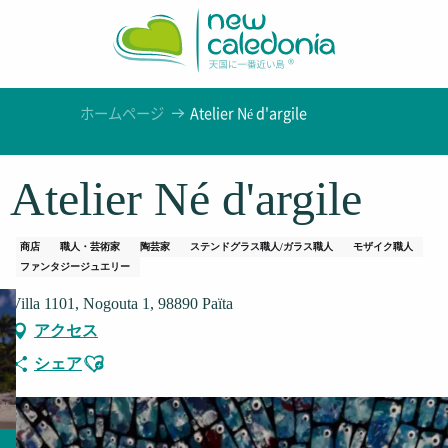
Aller
au
contenu
principal
ホームページ
Atelier Né d'argile
Atelier Né d'argile
商店
職人・芸術家
陶芸家
ステンドグラス職人/ガラス職人
モザイク職人
ファンタジージュエリー
Villa 1101, Nogouta 1, 98890 Païta
アクセス
Ajouter aux favoris
シェア