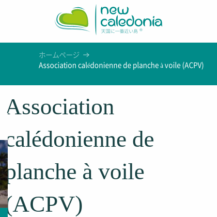
Aller
au
contenu
principal
ホームページ
Association calédonienne de planche à voile (ACPV)
Association
calédonienne de
planche à voile
(ACPV)