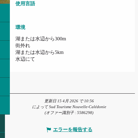
使用言語
使用言語
環境
環境
湖または水辺から300m
街外れ
湖または水辺から5km
水辺にて
更新日 15 4月 2026 で 10:56
によって Sud Tourisme Nouvelle-Calédonie
(オファー識別子 :
5586298
)
エラーを報告する