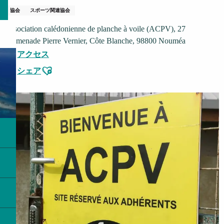
協会
スポーツ関連協会
Association calédonienne de planche à voile (ACPV), 27
Promenade Pierre Vernier, Côte Blanche, 98800 Nouméa
アクセス
Ajouter aux favoris
シェア