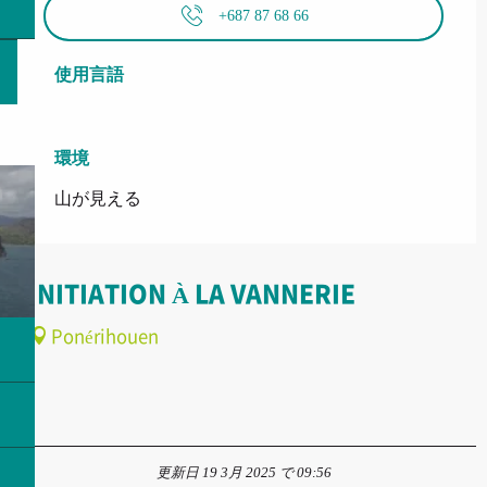
+687 87 68 66
使用言語
使用言語
環境
環境
山が見える
INITIATION À LA VANNERIE
Ponérihouen
更新日 19 3月 2025 で 09:56