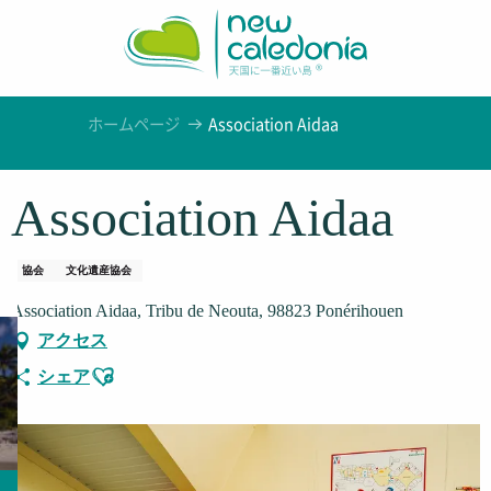
Aller
au
contenu
principal
ホームページ
Association Aidaa
Association Aidaa
協会
文化遺産協会
Association Aidaa, Tribu de Neouta, 98823 Ponérihouen
アクセス
Ajouter aux favoris
シェア