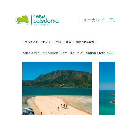
Aller
ホームページ
Anniversaire et "coup de fête" - LHOOQ
au
contenu
ニューカレドニア
principal
Anniversaire et "
マルチアクティビティ
平日
週末
提供される材料
Mise à l'eau du Vallon Dore, Route du Vallon Dore, 98