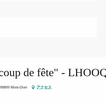
 "coup de fête" - LHOO
e, 98809 Mont-Dore
アクセス