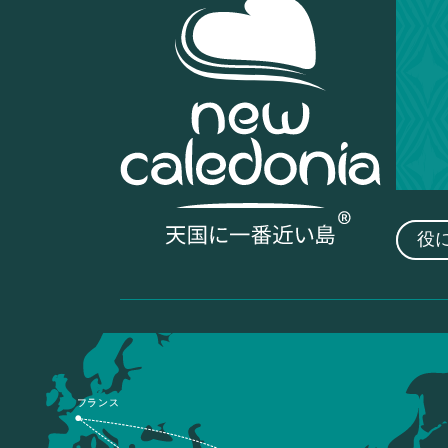
役
フランス