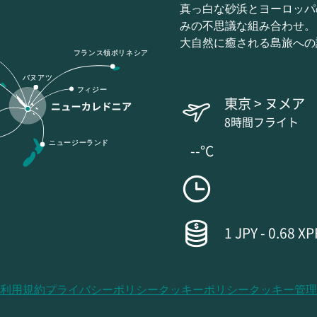
真っ白な砂浜とヨーロッパ
みの不思議な組み合わせ。
大自然に癒される島旅への
フランス領ポリネシア
バヌアツ
フィジー
東京 > ヌメア
8時間フライト
ニュージーランド
--°C
1 JPY - 0.68 XP
利用規約
プライバシーポリシー
クッキーポリシー
クッキー管理