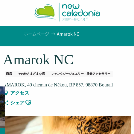
Aller
au
contenu
principal
ホームページ
Amarok NC
Amarok NC
商店
その他さまざまな店
ファンタジージュエリー / 服飾アクセサリー
AMAROK, 49 chemin de Nékou, BP 857, 98870 Bourail
アクセス
Ajouter aux favoris
シェア