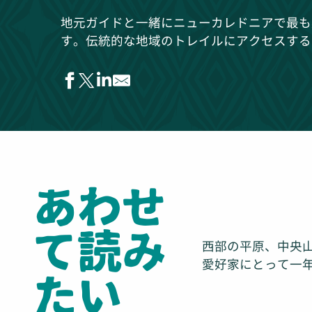
地元ガイドと一緒にニューカレドニアで最も
す。伝統的な地域のトレイルにアクセスする
ピエール・ディアラ
ジョウン・ペウ
ヴィヴィアン・シトレ
Hmaen Edouard
あわせ
ポックルー・ランドネ
チャレンジ・オーガニゼーション
アヌベ洞窟
て読み
カレドニア・バーズ - 州立動物園・森林公園 (Karedonia Bāzu - Shūrit
西部の平原、中央
リフー・ネイチャー
愛好家にとって一
たい