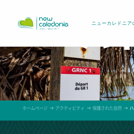
Aller
au
contenu
ニューカレドニア
ハ
principal
ホームページ
アクティビティ
保護された自然
ハ