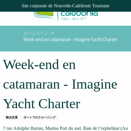
Aller
Site corporate de Nouvelle-Calédonie Tourisme
au
contenu
principal
ホームページ
Week-end en catamaran - Imagine Yacht Charter
Week-end en
catamaran - Imagine
Yacht Charter
観光交通
ボートでのクルージング
7 rue Adolphe Barrau, Marina Port du sud, Baie de l’orphelinat (Au