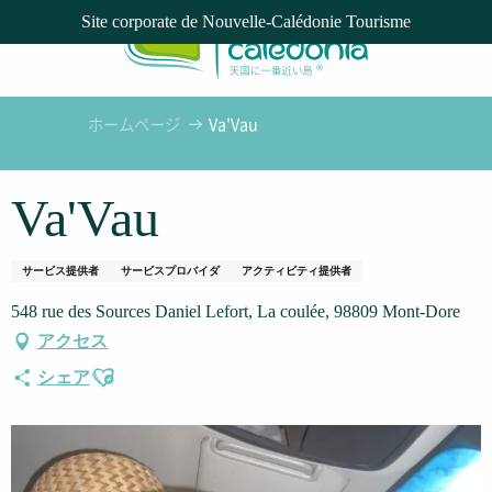
Aller
Site corporate de Nouvelle-Calédonie Tourisme
au
contenu
principal
ホームページ
Va'Vau
Va'Vau
サービス提供者
サービスプロバイダ
アクティビティ提供者
548 rue des Sources Daniel Lefort, La coulée, 98809 Mont-Dore
アクセス
Ajouter aux favoris
シェア