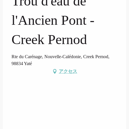
Trou d'eau de
l'Ancien Pont -
Creek Pernod
Rte du Carénage, Nouvelle-Calédonie, Creek Pernod,
98834 Yaté
アクセス