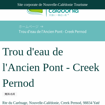
Aller
Site corporate de Nouvelle-Calédonie Tourisme
au
contenu
principal
ホームページ
Trou d'eau de l'Ancien Pont - Creek Pernod
Trou d'eau de
l'Ancien Pont - Creek
Pernod
河川/小川
Rte du Carénage, Nouvelle-Calédonie, Creek Pernod, 98834 Yaté