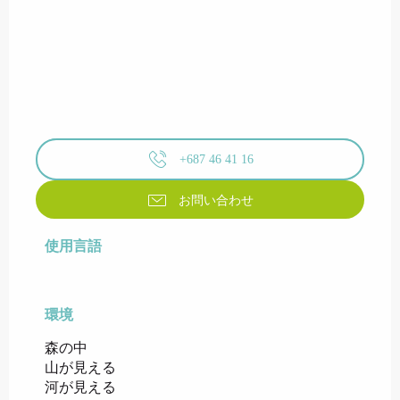
+687 46 41 16
お問い合わせ
使用言語
使用言語
環境
環境
森の中
山が見える
河が見える