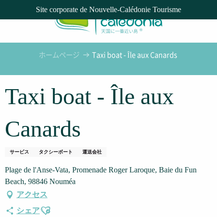
Aller
Site corporate de Nouvelle-Calédonie Tourisme
au
contenu
principal
ホームページ
Taxi boat - Île aux Canards
Taxi boat - Île aux
Canards
サービス
タクシーボート
運送会社
Plage de l'Anse-Vata, Promenade Roger Laroque, Baie du Fun
Beach, 98846 Nouméa
アクセス
Ajouter aux favoris
シェア