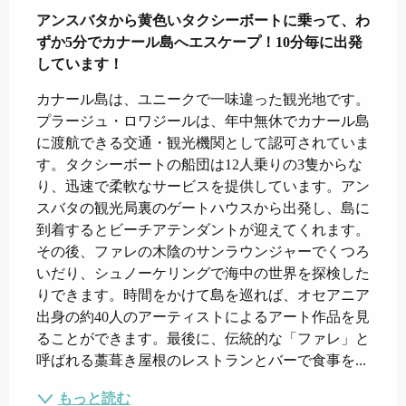
アンスバタから黄色いタクシーボートに乗って、わ
ずか5分でカナール島へエスケープ！10分毎に出発
しています！
カナール島は、ユニークで一味違った観光地です。
プラージュ・ロワジールは、年中無休でカナール島
に渡航できる交通・観光機関として認可されていま
す。タクシーボートの船団は12人乗りの3隻からな
り、迅速で柔軟なサービスを提供しています。アン
スバタの観光局裏のゲートハウスから出発し、島に
到着するとビーチアテンダントが迎えてくれます。
その後、ファレの木陰のサンラウンジャーでくつろ
いだり、シュノーケリングで海中の世界を探検した
りできます。時間をかけて島を巡れば、オセアニア
出身の約40人のアーティストによるアート作品を見
ることができます。最後に、伝統的な「ファレ」と
呼ばれる藁葺き屋根のレストランとバーで食事を...
もっと読む