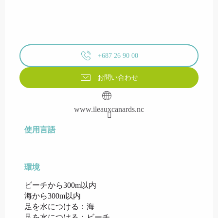
+687 26 90 00
お問い合わせ
www.ileauxcanards.nc
使用言語
使用言語
環境
環境
ビーチから300m以内
海から300m以内
足を水につける：海
足を水につける：ビーチ