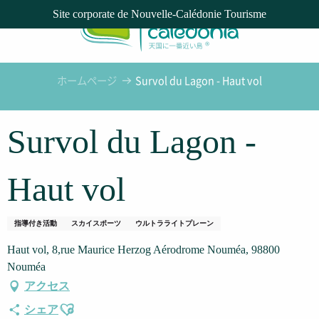
Aller
Site corporate de Nouvelle-Calédonie Tourisme
au
contenu
principal
ホームページ
Survol du Lagon - Haut vol
Survol du Lagon -
Haut vol
指導付き活動
スカイスポーツ
ウルトラライトプレーン
Haut vol, 8,rue Maurice Herzog Aérodrome Nouméa, 98800
Nouméa
アクセス
Ajouter aux favoris
シェア