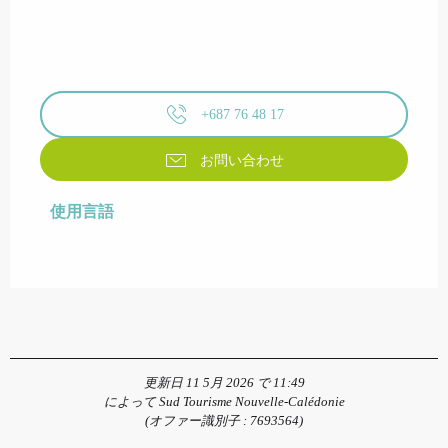
+687 76 48 17
お問い合わせ
使用言語
使用言語
更新日 11 5月 2026 で 11:49
によって Sud Tourisme Nouvelle-Calédonie
(オファー識別子 :
7693564
)