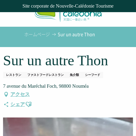
Aller
Site corporate de Nouvelle-Calédonie Tourisme
au
contenu
principal
ホームページ
Sur un autre Thon
Sur un autre Thon
レストラン
ファストフードレストラン
魚介類
シーフード
7 avenue du Maréchal Foch, 98800 Nouméa
アクセス
Ajouter aux favoris
シェア