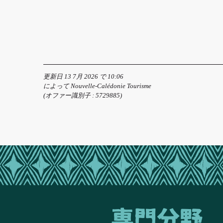
更新日 13 7月 2026 で 10:06
によって Nouvelle-Calédonie Tourisme
(オファー識別子 :
5729885
)
専門分野