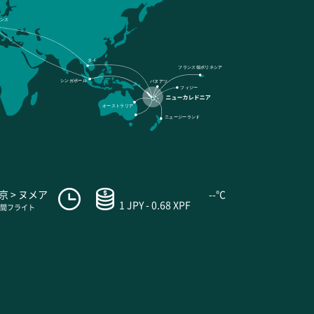
ンス
タイ
フランス領ポリネシア
シンガポール
バヌアツ
フィジー
オーストラリア
ニュージーランド
京 > ヌメア
--°C
1 JPY - 0.68 XPF
時間フライト