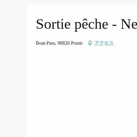
Sortie pêche - N
Boat-Pass, 98826 Poum
アクセス