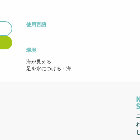
使用言語
使用言語
環境
環境
海が見える
足を水につける：海