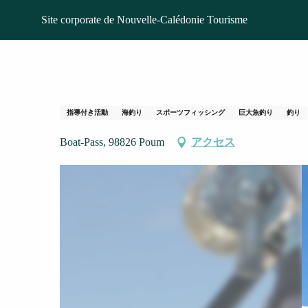
Aller
ホームページ
Sortie pêche - New Caledonia Fishing S
Site corporate de Nouvelle-Calédonie Tourisme
au
contenu
principal
Sortie pêche - New
指導付き活動
海釣り
スポーツフィッシング
巨大魚釣り
釣り
Boat-Pass, 98826 Poum
アクセス