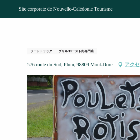
Aller
ホームページ
Snacking Chicken Phil's
Site corporate de Nouvelle-Calédonie Tourisme
au
contenu
principal
Snacking Chicken 
フードトラック
グリル/ロースト肉専門店
576 route du Sud, Plum, 98809 Mont-Dore
アクセ