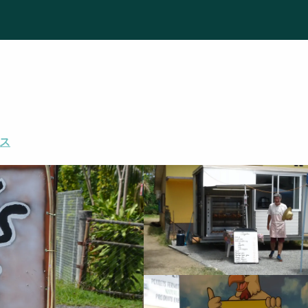
Phil's
ス