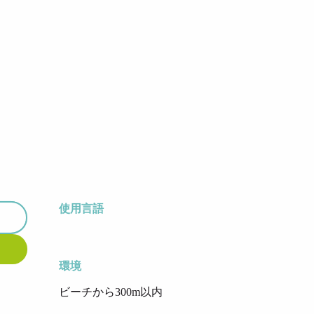
使用言語
使用言語
環境
環境
ビーチから300m以内