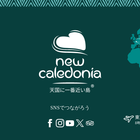
フラ
SNSでつながろう
東
8