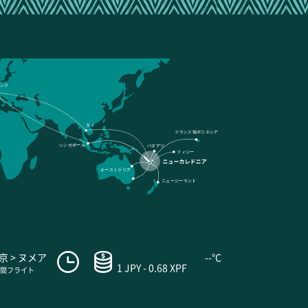
ンス
タイ
フランス領ポリネシア
シンガポール
バヌアツ
フィジー
オーストラリア
ニュージーランド
京 > ヌメア
--°C
1 JPY - 0.68 XPF
時間フライト