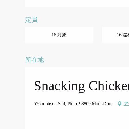
定員
16 対象
16 
所在地
Snacking Chicken
576 route du Sud, Plum, 98809 Mont-Dore
ア