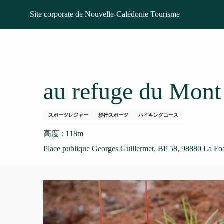
Aller
ホームページ
Sentier Nassirah Ouipoin Étape n°1 : de
Site corporate de Nouvelle-Calédonie Tourisme
au
contenu
principal
Sentier Nassirah O
au refuge du Mon
スポーツレジャー
歩行スポーツ
ハイキングコース
高度 : 118m
Place publique Georges Guillermet, BP 58, 98880 La Fo