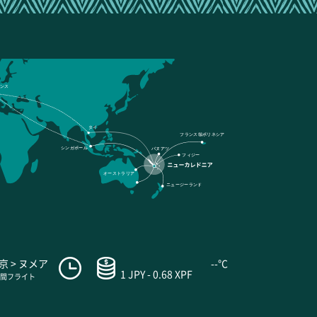
ンス
タイ
フランス領ポリネシア
シンガポール
バヌアツ
フィジー
オーストラリア
ニュージーランド
京 > ヌメア
--°C
1 JPY - 0.68 XPF
時間フライト