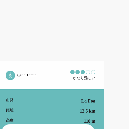
6h 15min
かなり難しい
出発
La Foa
実用的な情報
距離
12.5 km
高度
118 m