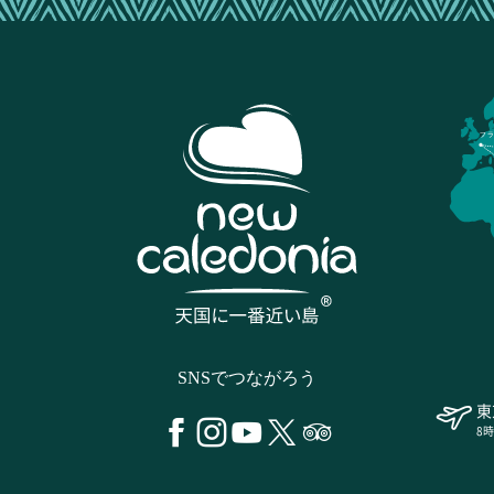
フラ
SNSでつながろう
東
8