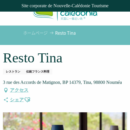
Aller
Site corporate de Nouvelle-Calédonie Tourisme
au
contenu
principal
ホームページ
Resto Tina
Resto Tina
レストラン
伝統フランス料理
3 rue des Accords de Matignon, BP 14379, Tina, 98800 Nouméa
アクセス
Ajouter aux favoris
シェア