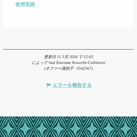
使用言語
使用言語
更新日 11 5月 2026 で 12:03
によって Sud Tourisme Nouvelle-Calédonie
(オファー識別子 :
5542567
)
エラーを報告する