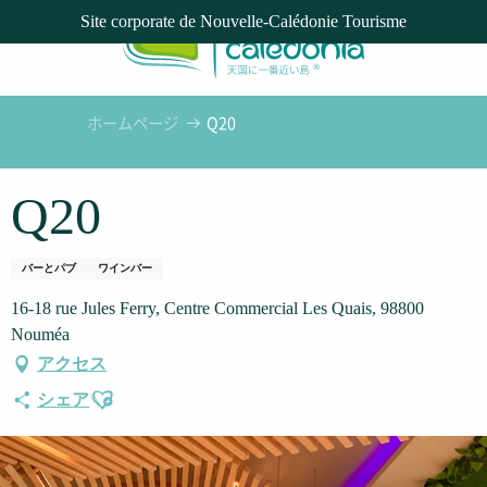
Aller
Site corporate de Nouvelle-Calédonie Tourisme
au
contenu
principal
ホームページ
Q20
Q20
バーとパブ
ワインバー
16-18 rue Jules Ferry, Centre Commercial Les Quais, 98800
Nouméa
アクセス
Ajouter aux favoris
シェア