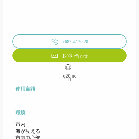
+687 47 20 20
お問い合わせ
q20.nc
使用言語
使用言語
環境
環境
市内
海が見える
市内中心部