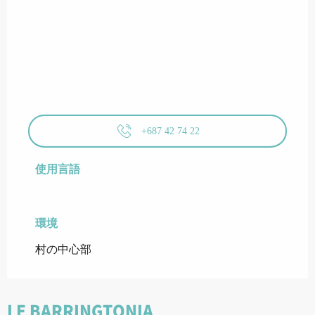
+687 42 74 22
使用言語
使用言語
環境
環境
村の中心部
LE BARRINGTONIA