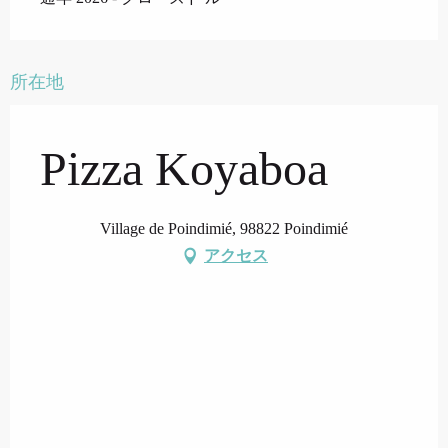
所在地
Pizza Koyaboa
Village de Poindimié, 98822 Poindimié
アクセス