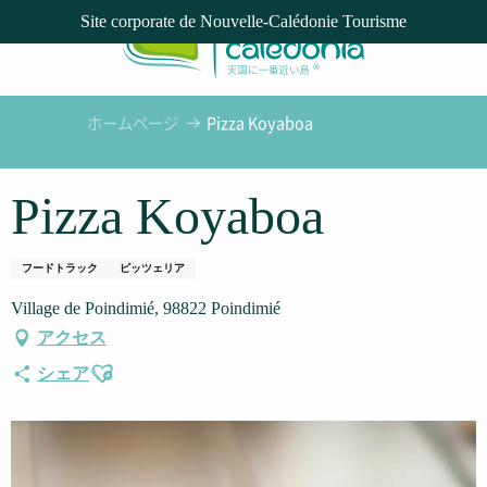
Aller
Site corporate de Nouvelle-Calédonie Tourisme
au
contenu
principal
ホームページ
Pizza Koyaboa
Pizza Koyaboa
フードトラック
ピッツェリア
Village de Poindimié, 98822 Poindimié
アクセス
Ajouter aux favoris
シェア