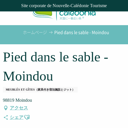
Aller
Site corporate de Nouvelle-Calédonie Tourisme
au
contenu
principal
ホームページ
Pied dans le sable - Moindou
Pied dans le sable -
Moindou
MEUBLÉS ET GÎTES（家具付き宿泊施設とジット）
98819 Moindou
アクセス
Ajouter aux favoris
シェア