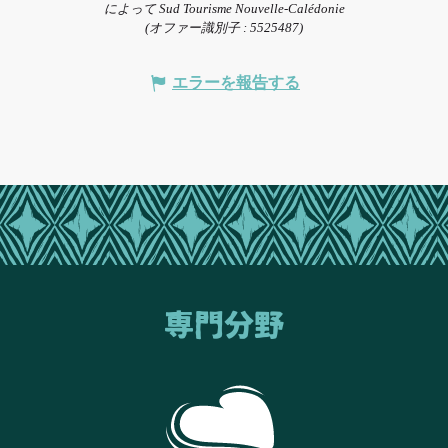
によって Sud Tourisme Nouvelle-Calédonie
(オファー識別子 :
5525487
)
エラーを報告する
専門分野