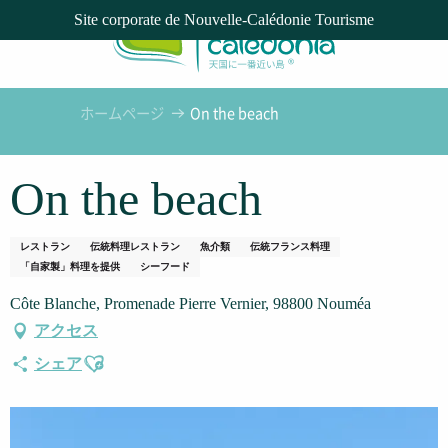
Aller
Site corporate de Nouvelle-Calédonie Tourisme
au
contenu
principal
ホームページ
On the beach
On the beach
レストラン
伝統料理レストラン
魚介類
伝統フランス料理
「自家製」料理を提供
シーフード
Côte Blanche, Promenade Pierre Vernier, 98800 Nouméa
アクセス
Ajouter aux favoris
シェア