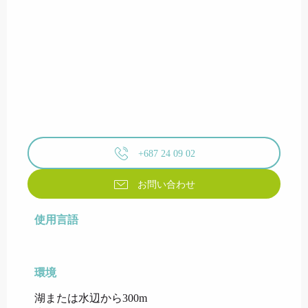
+687 24 09 02
お問い合わせ
使用言語
使用言語
環境
環境
湖または水辺から300m