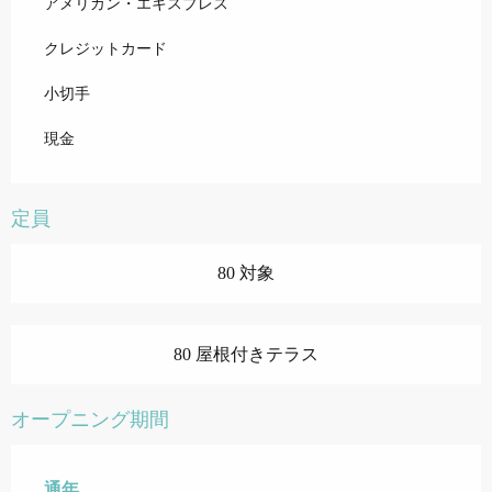
アメリカン・エキスプレス
クレジットカード
小切手
現金
定員
80 対象
80 屋根付きテラス
オープニング期間
通年
通年