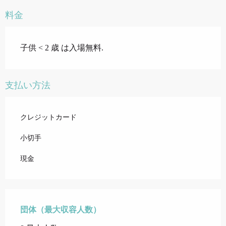
料金
子供 < 2 歳 は入場無料.
支払い方法
クレジットカード
小切手
現金
団体（最大収容人数）
団体（最大収容人数）