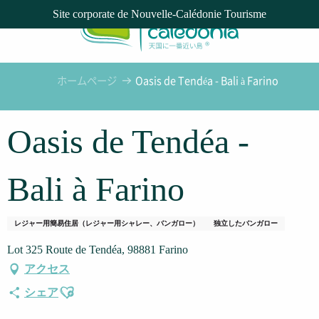
Aller
Site corporate de Nouvelle-Calédonie Tourisme
au
contenu
principal
ホームページ
Oasis de Tendéa - Bali à Farino
Oasis de Tendéa -
Bali à Farino
レジャー用簡易住居（レジャー用シャレー、バンガロー）
独立したバンガロー
Lot 325 Route de Tendéa, 98881 Farino
アクセス
Ajouter aux favoris
シェア