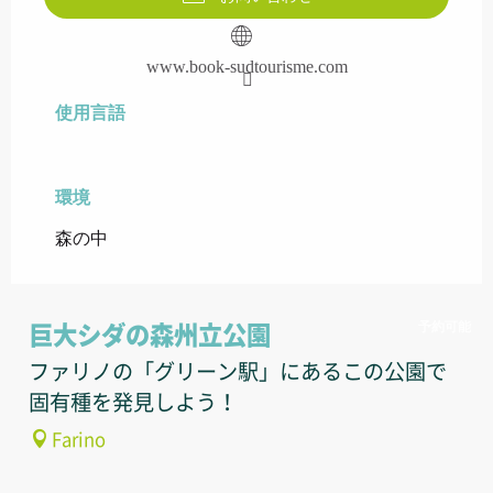
www.book-sudtourisme.com
使用言語
使用言語
環境
環境
森の中
予約可能
巨大シダの森州立公園
ファリノの「グリーン駅」にあるこの公園で
固有種を発見しよう！
Farino