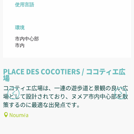
使用言語
使用言語
環境
環境
市内中心部
市内
PLACE DES COCOTIERS / ココティエ広
場
ココティエ広場は、一連の遊歩道と景観の良い広
場として設計されており、ヌメア市内中心部を散
策するのに最適な出発点です。
Nouméa