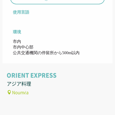
使用言語
使用言語
環境
環境
市内
市内中心部
公共交通機関の停留所から500m以内
ORIENT EXPRESS
アジア料理
Nouméa