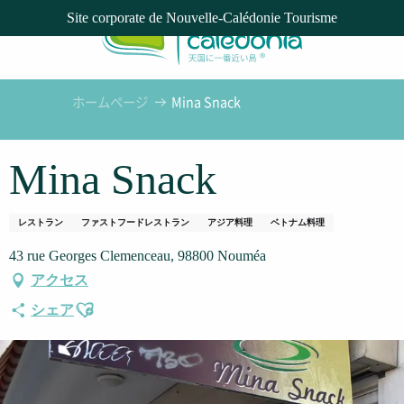
Aller
Site corporate de Nouvelle-Calédonie Tourisme
au
contenu
principal
ホームページ
Mina Snack
Mina Snack
レストラン
ファストフードレストラン
アジア料理
ベトナム料理
43 rue Georges Clemenceau, 98800 Nouméa
アクセス
Ajouter aux favoris
シェア