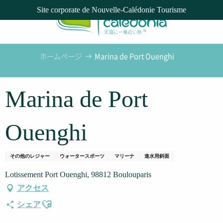
Aller
Site corporate de Nouvelle-Calédonie Tourisme
au
contenu
principal
ホームページ
Marina de Port Ouenghi
Marina de Port
Ouenghi
その他のレジャー
ウォータースポーツ
マリーナ
進水用斜面
Lotissement Port Ouenghi, 98812 Boulouparis
アクセス
Ajouter aux favoris
シェア