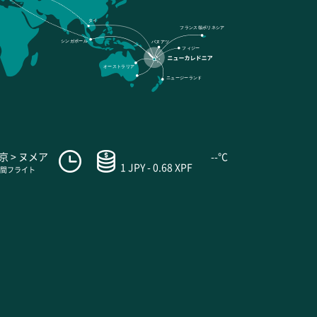
タイ
フランス領ポリネシア
シンガポール
バヌアツ
フィジー
オーストラリア
ニュージーランド
京 > ヌメア
--°C
1 JPY - 0.68 XPF
時間フライト