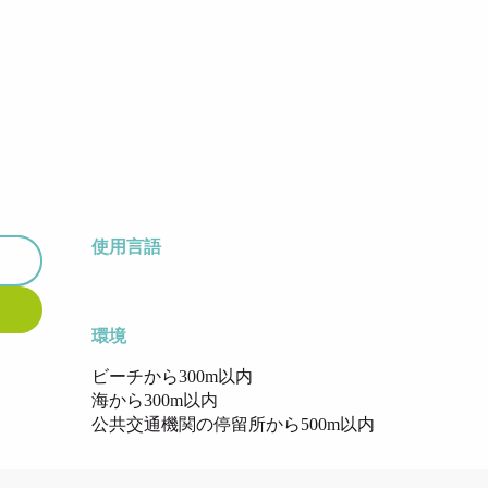
使用言語
使用言語
環境
環境
ビーチから300m以内
海から300m以内
公共交通機関の停留所から500m以内