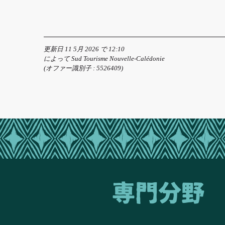
更新日 11 5月 2026 で 12:10
によって Sud Tourisme Nouvelle-Calédonie
(オファー識別子 :
5526409
)
専門分野