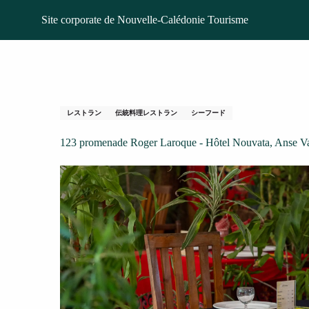
Aller
ホームページ
Manuia
Site corporate de Nouvelle-Calédonie Tourisme
au
contenu
principal
Manuia
レストラン
伝統料理レストラン
シーフード
123 promenade Roger Laroque - Hôtel Nouvata, Anse 