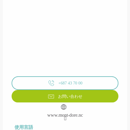
+687 43 70 00
お問い合わせ
www.mont-dore.nc
使用言語
使用言語