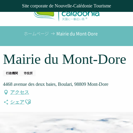
Aller
Site corporate de Nouvelle-Calédonie Tourisme
au
contenu
principal
ホームページ
Mairie du Mont-Dore
Mairie du Mont-Dore
行政機関
市役所
4468 avenue des deux baies, Boulari, 98809 Mont-Dore
アクセス
Ajouter aux favoris
シェア