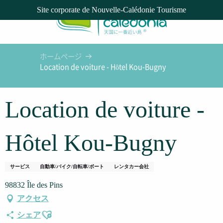
Aller
Site corporate de Nouvelle-Calédonie Tourisme
au
contenu
principal
ホームページ
Location de voiture - Hôtel Kou-Bugny
Location de voiture -
Hôtel Kou-Bugny
サービス
自動車/バイク/自転車/ボート
レンタカー会社
98832 Île des Pins
アクセス
Ajouter aux favoris
シェア