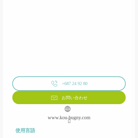
+687 24 92 80
お問い合わせ
www.kou-bugny.com
使用言語
使用言語