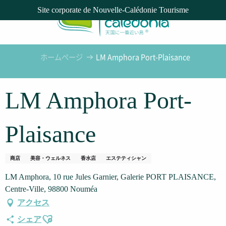
Aller
Site corporate de Nouvelle-Calédonie Tourisme
au
contenu
principal
ホームページ
LM Amphora Port-Plaisance
LM Amphora Port-
Plaisance
商店
美容・ウェルネス
香水店
エステティシャン
LM Amphora, 10 rue Jules Garnier, Galerie PORT PLAISANCE,
Centre-Ville, 98800 Nouméa
アクセス
Ajouter aux favoris
シェア