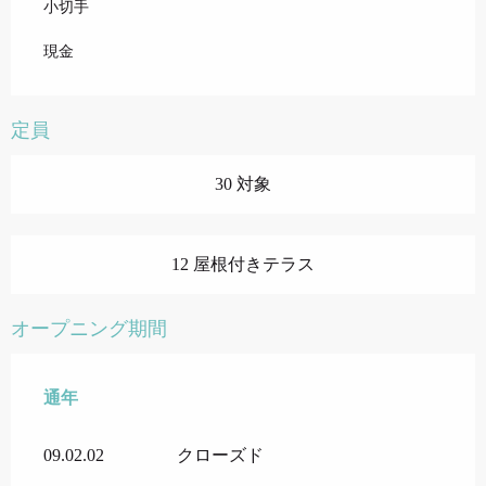
小切手
現金
定員
30 対象
12 屋根付きテラス
オープニング期間
通年
通年
09.02.02
クローズド