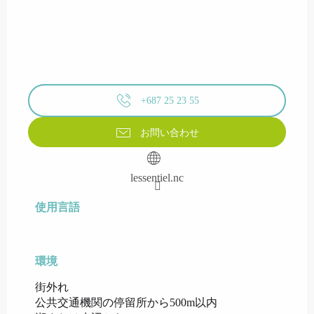
+687 25 23 55
お問い合わせ
lessentiel.nc
使用言語
使用言語
環境
環境
街外れ
公共交通機関の停留所から500m以内