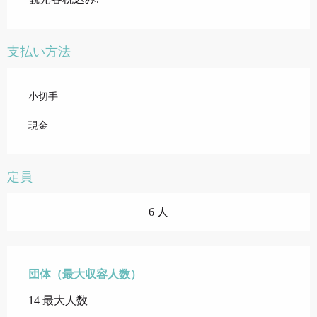
支払い方法
小切手
現金
定員
6 人
団体（最大収容人数）
団体（最大収容人数）
14 最大人数