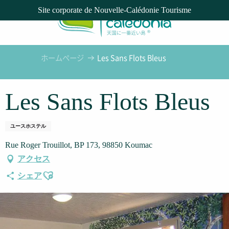
Aller
Site corporate de Nouvelle-Calédonie Tourisme
au
contenu
principal
ホームページ
Les Sans Flots Bleus
Les Sans Flots Bleus
ユースホステル
Rue Roger Trouillot, BP 173, 98850 Koumac
アクセス
Ajouter aux favoris
シェア