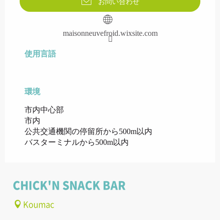
お問い合わせ
maisonneuvefroid.wixsite.com
使用言語
使用言語
環境
環境
市内中心部
市内
公共交通機関の停留所から500m以内
バスターミナルから500m以内
CHICK'N SNACK BAR
Koumac