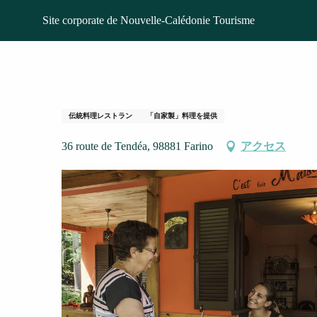
Aller
ホームページ
Les Délices de Mam
Site corporate de Nouvelle-Calédonie Tourisme
au
contenu
principal
Les Délices de M
伝統料理レストラン
「自家製」料理を提供
36 route de Tendéa, 98881 Farino
アクセス