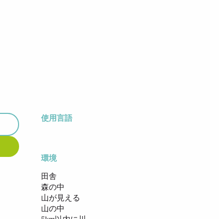
使用言語
使用言語
環境
環境
田舎
森の中
山が見える
山の中