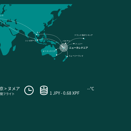
ンス
タイ
フランス領ポリネシア
シンガポール
バヌアツ
フィジー
オーストラリア
ニュージーランド
京 > ヌメア
--°C
1 JPY - 0.68 XPF
時間フライト