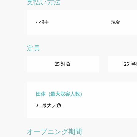
支払い方法
小切手
現金
定員
25 対象
25 
団体（最大収容人数）
団体（最大収容人数）
25 最大人数
オープニング期間