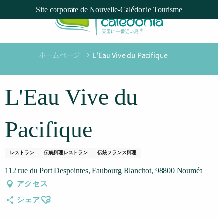
Aller
Site corporate de Nouvelle-Calédonie Tourisme
au
contenu
principal
ホームページ
L'Eau Vive du Pacifique
L'Eau Vive du
Pacifique
レストラン
伝統料理レストラン
伝統フランス料理
112 rue du Port Despointes, Faubourg Blanchot, 98800 Nouméa
アクセス
Ajouter aux favoris
シェア