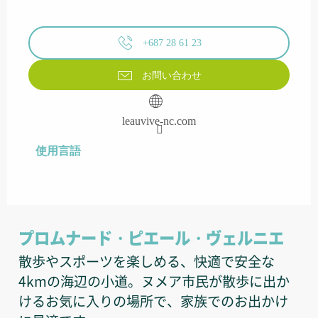
+687 28 61 23
お問い合わせ
leauvive-nc.com
使用言語
使用言語
プロムナード・ピエール・ヴェルニエ
散歩やスポーツを楽しめる、快適で安全な
4kmの海辺の小道。ヌメア市民が散歩に出か
けるお気に入りの場所で、家族でのお出かけ