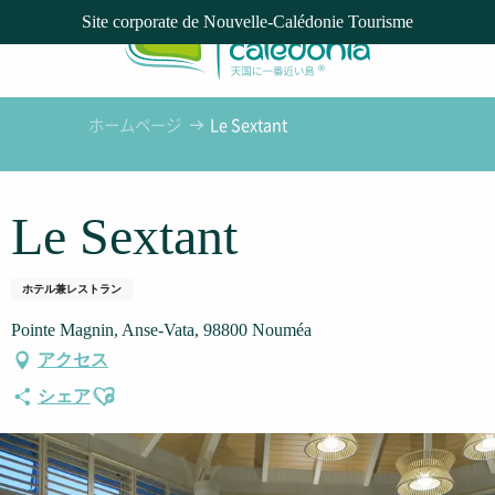
Aller
Site corporate de Nouvelle-Calédonie Tourisme
au
contenu
principal
ホームページ
Le Sextant
Le Sextant
ホテル兼レストラン
Pointe Magnin, Anse-Vata, 98800 Nouméa
アクセス
Ajouter aux favoris
シェア