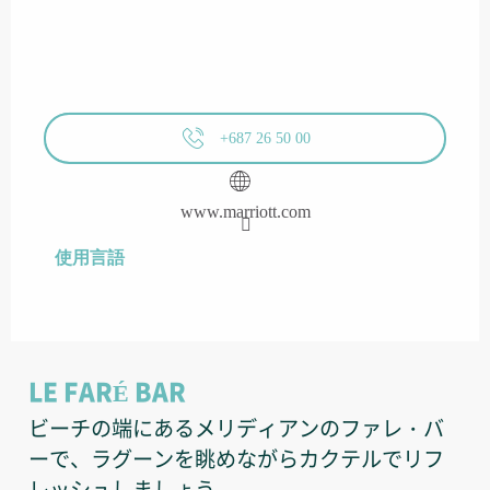
+687 26 50 00
www.marriott.com
使用言語
使用言語
LE FARÉ BAR
ビーチの端にあるメリディアンのファレ・バ
ーで、ラグーンを眺めながらカクテルでリフ
レッシュしましょう。