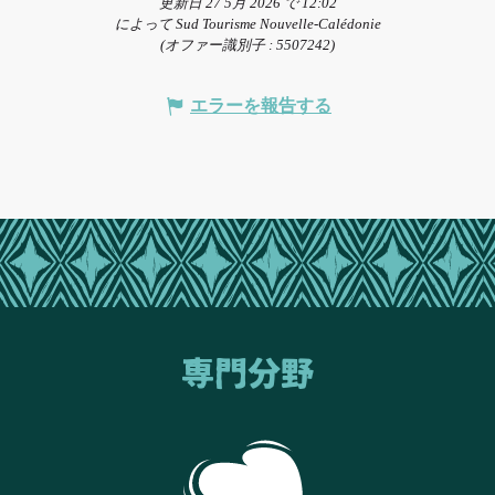
更新日 27 5月 2026 で 12:02
によって Sud Tourisme Nouvelle-Calédonie
(オファー識別子 :
5507242
)
エラーを報告する
専門分野