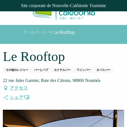
Aller
Site corporate de Nouvelle-Calédonie Tourisme
au
contenu
principal
ホームページ
Le Rooftop
Le Rooftop
その他のレジャー
バーとパブ
カクテルバー
ワインバー
タパスバー
22 rue Jules Garnier, Baie des Citrons, 98800 Nouméa
アクセス
Ajouter aux favoris
シェア