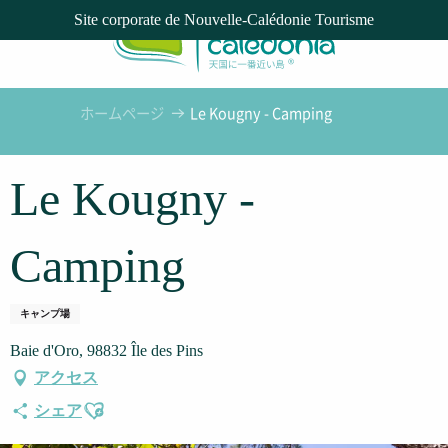
Aller
Site corporate de Nouvelle-Calédonie Tourisme
au
contenu
principal
ホームページ
Le Kougny - Camping
Le Kougny -
Camping
キャンプ場
Baie d'Oro, 98832 Île des Pins
アクセス
Ajouter aux favoris
シェア