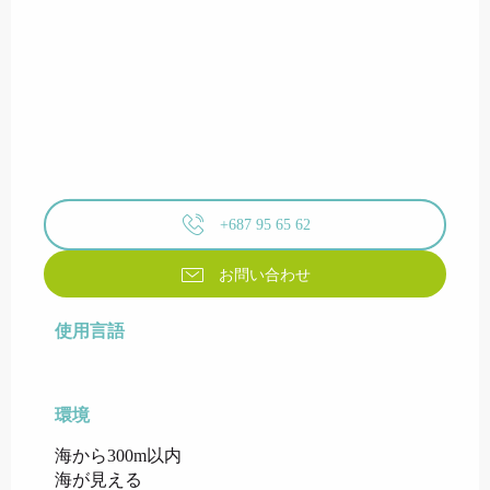
+687 95 65 62
お問い合わせ
使用言語
使用言語
環境
環境
海から300m以内
海が見える