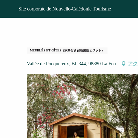
Aller
ホームページ
La Petite Ferme - Hébergement
Site corporate de Nouvelle-Calédonie Tourisme
au
contenu
principal
La Petite Ferme -
MEUBLÉS ET GÎTES（家具付き宿泊施設とジット）
Vallée de Pocquereux, BP 344, 98880 La Foa
アク