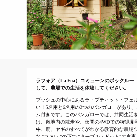
説明
ラフォア（La Foa）コミューンのポックルー（
して、農場での生活を体験してください。
ブッシュの中心にあるラ・プティット・フェ
い！5名用と6名用の2つのバンガローがあり
ム付きです。このバンガローでは、共同生活
は、敷地内の散歩や、夜間の4WDでの狩猟見
牛、鹿、ヤギのすべてがわかる教育的な農場
な "ファレ "の下で "ターブル・ドット"の