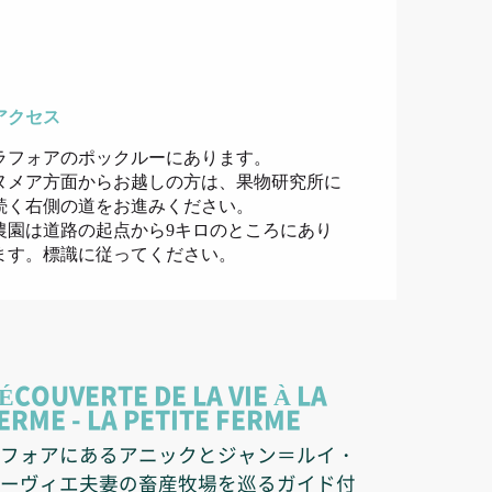
アクセス
アクセス
ラフォアのポックルーにあります。
ヌメア方面からお越しの方は、果物研究所に
続く右側の道をお進みください。
農園は道路の起点から9キロのところにあり
ます。標識に従ってください。
ÉCOUVERTE DE LA VIE À LA
ERME - LA PETITE FERME
フォアにあるアニックとジャン＝ルイ・
ーヴィエ夫妻の畜産牧場を巡るガイド付