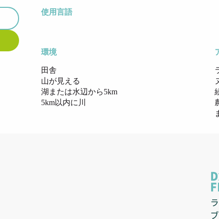
使用言語
使用言語
環境
環境
田舎
山が見える
湖または水辺から5km
5km以内に川
D
F
ラ
ブ