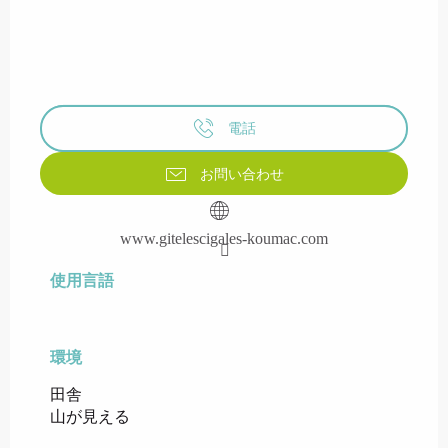
電話
お問い合わせ
www.gitelescigales-koumac.com
使用言語
使用言語
環境
環境
田舎
山が見える