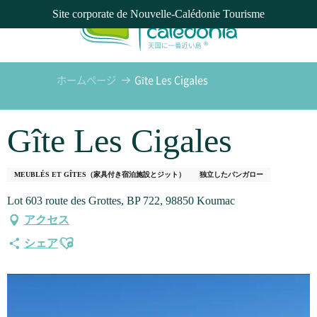
Aller
Site corporate de Nouvelle-Calédonie Tourisme
au
contenu
principal
ホームページ
Gîte Les Cigales
Gîte Les Cigales
MEUBLÉS ET GÎTES（家具付き宿泊施設とジット）
独立したバンガロー
Lot 603 route des Grottes, BP 722, 98850 Koumac
アクセス
Ajouter aux favoris
シェア