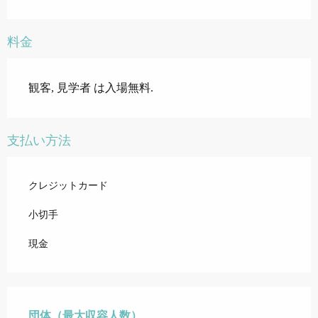
料金
観客, 見学者 は入場無料.
支払い方法
クレジットカード
小切手
現金
団体（最大収容人数）
団体（最大収容人数）