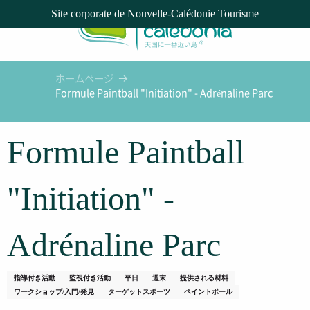
Aller
Site corporate de Nouvelle-Calédonie Tourisme
au
contenu
principal
ホームページ
Formule Paintball "Initiation" - Adrénaline Parc
Formule Paintball
"Initiation" -
Adrénaline Parc
指導付き活動
監視付き活動
平日
週末
提供される材料
ワークショップ/入門/発見
ターゲットスポーツ
ペイントボール