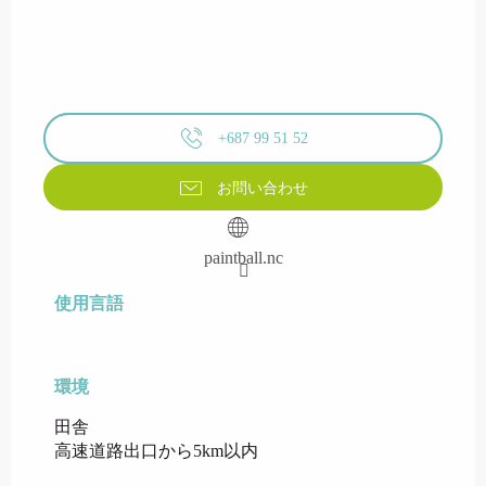
+687 99 51 52
お問い合わせ
paintball.nc
使用言語
使用言語
環境
環境
田舎
高速道路出口から5km以内