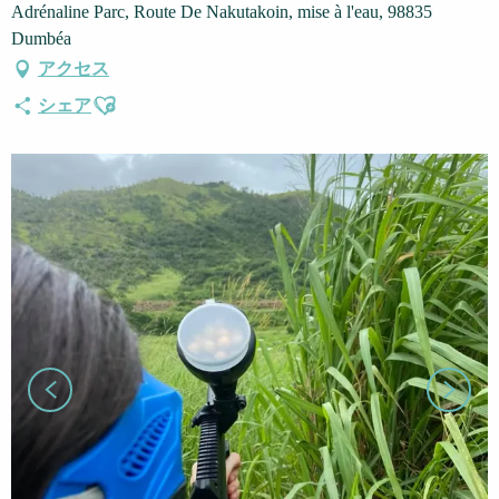
Adrénaline Parc, Route De Nakutakoin, mise à l'eau, 98835
Dumbéa
アクセス
Ajouter aux favoris
シェア